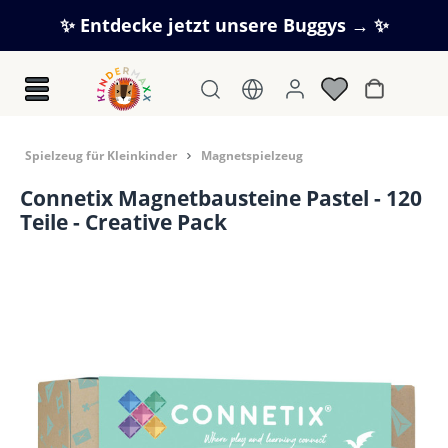
Zum Hauptinhalt springen
✨ Entdecke jetzt unsere Buggys → ✨
Warenkorb
Spielzeug für Kleinkinder
Magnetspielzeug
Connetix Magnetbausteine Pastel - 120
Teile - Creative Pack
Bildergalerie überspringen