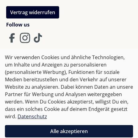
non-toxic Edukativ Spielzeug.
Alle Magnetplatten
Tolles kreatives Spielzeug für viele Ältergruppen,
sind aus ungiftigem ABS-Kunststoff gefertigt, der BPA-
Vertrag widerrufen
leuchtende Farben, macht riesig Spaß und bietet ganz
und phtalatfrei ist. Somit können die Platten auch von
unterschiedliche Herausforderungen
Follow us
kleineren Kindern bedenkenlos in den Mund
genommen werden.
Annemarie F.
Wir verwenden Cookies und ähnliche Technologien,
Bewertung mit 5 von 5 Sternen
um Inhalte und Anzeigen zu personalisieren
AGB
Impressum
Datenschutz
Verified buyer
(personalisierte Werbung), Funktionen für soziale
Widerrufsrecht
Macht auch den großen Kindern Spaß. Ich kann es
Medien bereitzustellen und den Verkehr auf unserer
jedem wärmstens empfehlen.
Website zu analysieren. Dabei können Daten an unsere
Partner für Werbung und Analysen weitergegeben
Alle Preise inkl. gesetzl. Mehrwertsteuer zzgl.
Versandkosten
werden. Wenn Du Cookies akzeptierst, willigst Du ein,
und ggf. Nachnahmegebühren, wenn nicht anders
dass ein solches Cookie auf deinem Endgerät gesetzt
angegeben.
wird.
Datenschutz
Jing W.
Bewertung mit 5 von 5 Sternen
Für Deutschland sind Bestellungen ab 50,- EUR
Alle akzeptieren
Verified buyer
versandkostenfrei.