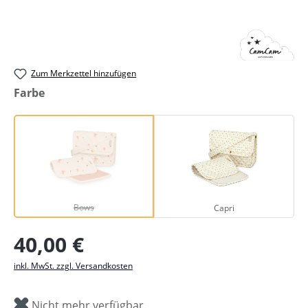
Zum Merkzettel hinzufügen
auswählen
Farbe
Bows
Capri
(Diese Option ist zurzeit nicht verfügbar.)
Bows
Capri
Regulärer Preis:
40,00 €
inkl. MwSt. zzgl. Versandkosten
Nicht mehr verfügbar