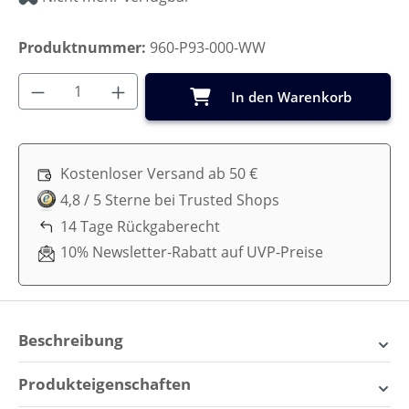
Produktnummer:
960-P93-000-WW
Produkt Anzahl: Gib den gewünschten Wer
In den Warenkorb
Kostenloser Versand ab 50 €
4,8 / 5 Sterne bei Trusted Shops
14 Tage Rückgaberecht
10% Newsletter-Rabatt auf UVP-Preise
Beschreibung
Cam Cam Copenhagen
Produkteigenschaften
Puppen-Wickeltasche: Für