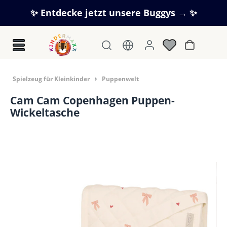
Zum Hauptinhalt springen
✨ Entdecke jetzt unsere Buggys → ✨
Warenkorb
Spielzeug für Kleinkinder
Puppenwelt
Cam Cam Copenhagen Puppen-
Wickeltasche
Bildergalerie überspringen