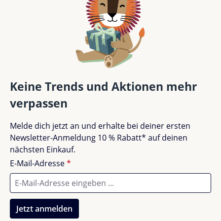
Material:
Obermaterial: 85% Spandex, 15%
Teile deine Erfahrungen mit anderen Kunden.
Polyester; Außensohle: 100% TPR
Innensocke:
Mit Fußgewölbeunterstützung &
Bewertung schreiben
Polsterung für mehr Komfort
Bewertungen nur in der aktuellen Sprache anzeigen.
Mit den
Liewood Sanjia Badeschuhen
kann dein
Keine Trends und Aktionen mehr
Kind unbeschwert im Wasser spielen und sicher auf
rutschigem Untergrund laufen. Jetzt entdecken &
verpassen
sorgenfrei genießen!
Keine Bewertungen gefunden. Teile deine
Melde dich jetzt an und erhalte bei deiner ersten
Erfahrungen mit anderen.
Newsletter-Anmeldung 10 % Rabatt* auf deinen
nächsten Einkauf.
E-Mail-Adresse
*
Jetzt anmelden