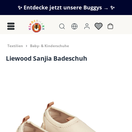
Zum Hauptinhalt springen
✨ Entdecke jetzt unsere Buggys → ✨
Warenkorb
Textilien
Baby- & Kinderschuhe
Liewood Sanjia Badeschuh
Bildergalerie überspringen