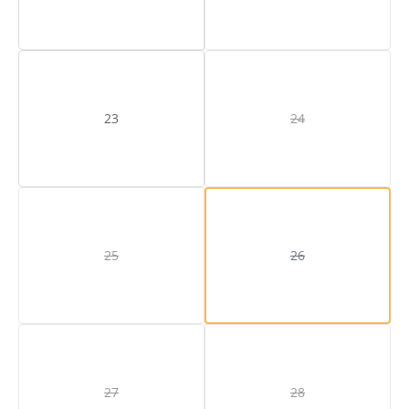
23
24
(Diese Option ist zurze
25
26
(Diese Option ist zurzeit nicht verfügbar.)
(Diese Option ist zurze
27
28
(Diese Option ist zurzeit nicht verfügbar.)
(Diese Option ist zurze