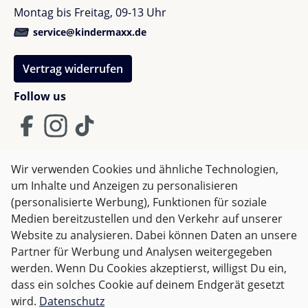
Montag bis Freitag, 09-13 Uhr
service@kindermaxx.de
Vertrag widerrufen
Follow us
Wir verwenden Cookies und ähnliche Technologien,
um Inhalte und Anzeigen zu personalisieren
AGB
Impressum
Datenschutz
(personalisierte Werbung), Funktionen für soziale
Widerrufsrecht
Medien bereitzustellen und den Verkehr auf unserer
Website zu analysieren. Dabei können Daten an unsere
Partner für Werbung und Analysen weitergegeben
Alle Preise inkl. gesetzl. Mehrwertsteuer zzgl.
Versandkosten
werden. Wenn Du Cookies akzeptierst, willigst Du ein,
und ggf. Nachnahmegebühren, wenn nicht anders
dass ein solches Cookie auf deinem Endgerät gesetzt
angegeben.
wird.
Datenschutz