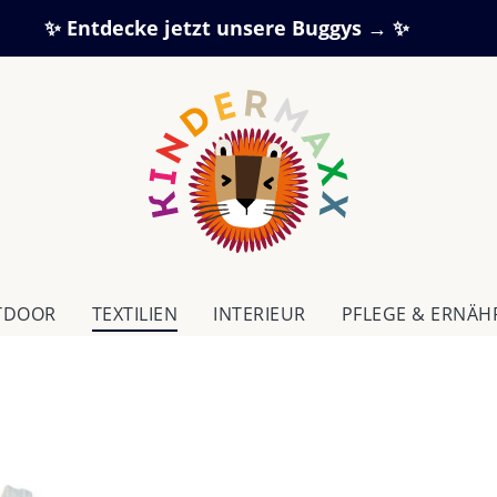
✨ Entdecke jetzt unsere Buggys → ✨
TDOOR
TEXTILIEN
IN­TE­RI­EUR
PFLEGE & ERNÄ