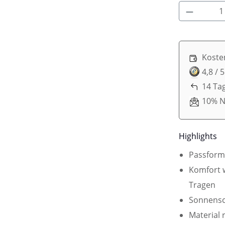
Produkt 
Koste
4,8 / 
14 Ta
10% N
Highlights
Passform
Komfort w
Tragen
Sonnensc
Material 