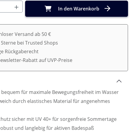
Anzahl: Gib den gewünschten Wert ein o
In den Warenkorb
nloser Versand ab 50 €
5 Sterne bei Trusted Shops
ge Rückgaberecht
ewsletter-Rabatt auf UVP-Preise
 bequem für maximale Bewegungsfreiheit im Wasser
eich durch elastisches Material für angenehmes
hutz sicher mit UV 40+ für sorgenfreie Sommertage
robust und langlebig für aktiven Badespaß