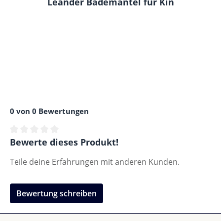
Leander Bademantel für Kinder, Wood
0 von 0 Bewertungen
Durchschnittliche Bewertung von 0 von 5 Sternen
Bewerte dieses Produkt!
Teile deine Erfahrungen mit anderen Kunden.
Bewertung schreiben