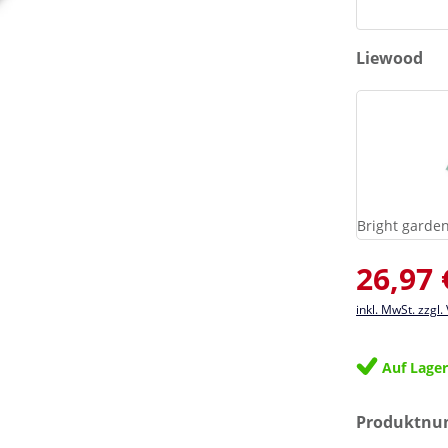
auswählen
Liewood
Bright garde
Verkaufsprei
26,97 
inkl. MwSt. zzgl
Auf Lage
Produktn