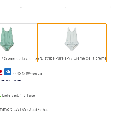
Bright garden / Creme de la creme
Y/D stripe Pure sky / Cre
Y/D stripe Pure sky / Creme de la creme
n / Creme de la creme
s:
€
%
44,95 €
(40% gespart)
. Versandkosten
r.
Lieferzeit: 1-3 Tage
ummer:
LW19982-2376-92