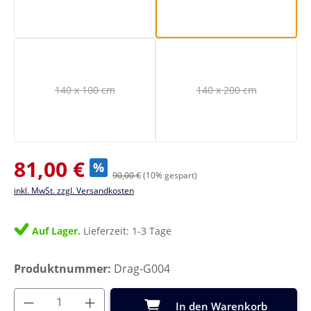
140 x 100 cm
140 x 200 cm
(Diese Option ist zurzeit nicht verfügbar.)
(Diese Option ist zurze
Verkaufspreis:
81,00 €
%
90,00 €
(10% gespart)
inkl. MwSt. zzgl. Versandkosten
Auf Lager.
Lieferzeit: 1-3 Tage
Produktnummer:
Drag-G004
Produkt Anzahl: Gib den gewünschten Wer
In den Warenkorb