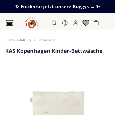
Zum Hauptinhalt springen
✨ Entdecke jetzt unsere Buggys → ✨
Warenkorb
Bettausstattung
Bettwäsche
KAS Kopenhagen Kinder-Bettwäsche
Bildergalerie überspringen