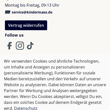
Montag bis Freitag, 09-13 Uhr
service@kindermaxx.de
Vertrag widerrufen
Follow us
Wir verwenden Cookies und ähnliche Technologien,
um Inhalte und Anzeigen zu personalisieren
AGB
Impressum
Datenschutz
(personalisierte Werbung), Funktionen für soziale
Widerrufsrecht
Medien bereitzustellen und den Verkehr auf unserer
Website zu analysieren. Dabei können Daten an unsere
Partner für Werbung und Analysen weitergegeben
Alle Preise inkl. gesetzl. Mehrwertsteuer zzgl.
Versandkosten
werden. Wenn Du Cookies akzeptierst, willigst Du ein,
und ggf. Nachnahmegebühren, wenn nicht anders
dass ein solches Cookie auf deinem Endgerät gesetzt
angegeben.
wird.
Datenschutz