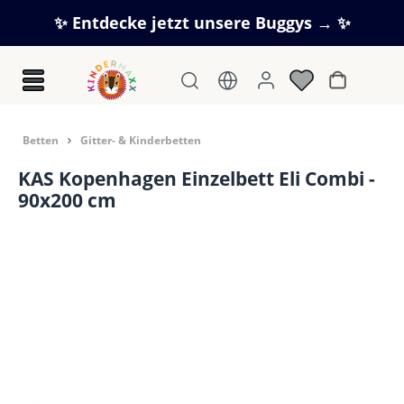
Zum Hauptinhalt springen
✨ Entdecke jetzt unsere Buggys → ✨
Warenkorb
Betten
Gitter- & Kinderbetten
KAS Kopenhagen Einzelbett Eli Combi -
90x200 cm
Bildergalerie überspringen