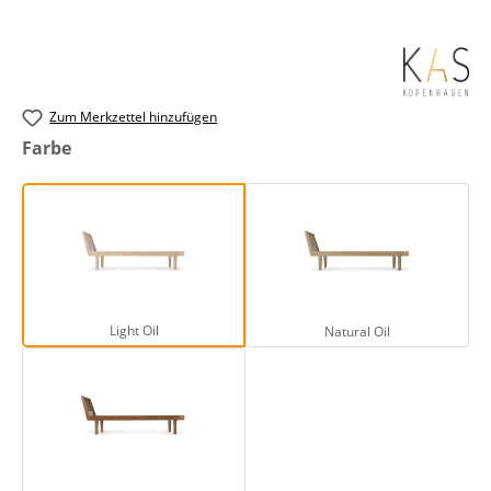
Zum Merkzettel hinzufügen
auswählen
Farbe
Light Oil
Natural Oil
Light Oil
Natural Oil
Smoked Oak