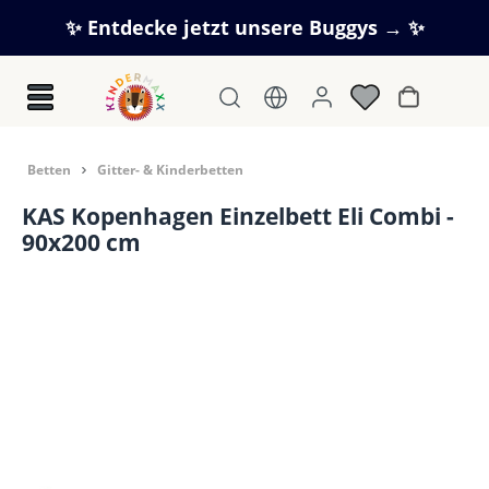
Zum Hauptinhalt springen
✨ Entdecke jetzt unsere Buggys → ✨
Warenkorb
Betten
Gitter- & Kinderbetten
KAS Kopenhagen Einzelbett Eli Combi -
90x200 cm
Bildergalerie überspringen