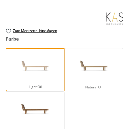
Zum Merkzettel hinzufügen
auswählen
Farbe
Light Oil
Natural Oil
Light Oil
Natural Oil
Smoked Oak