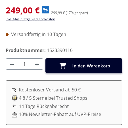
Verkaufspreis:
249,00 €
%
299,99 €
(17% gespart)
inkl. MwSt. zzgl. Versandkosten
Versandfertig in 10 Tagen
Produktnummer:
1523390110
Produkt Anzahl: Gib den gewünschten Wer
In den Warenkorb
Kostenloser Versand ab 50 €
4,8 / 5 Sterne bei Trusted Shops
14 Tage Rückgaberecht
10% Newsletter-Rabatt auf UVP-Preise