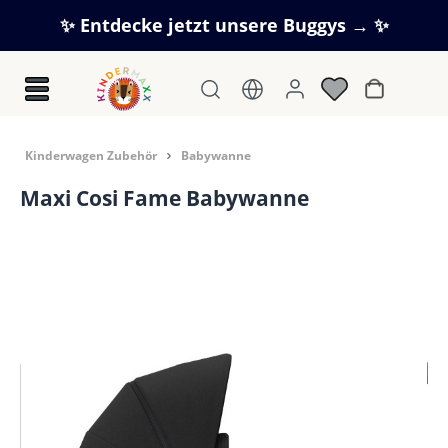
Zum Hauptinhalt springen
✨ Entdecke jetzt unsere Buggys → ✨
Warenkorb
Kinderwagen Zubehör
Babywanne
Maxi Cosi Fame Babywanne
Bildergalerie überspringen