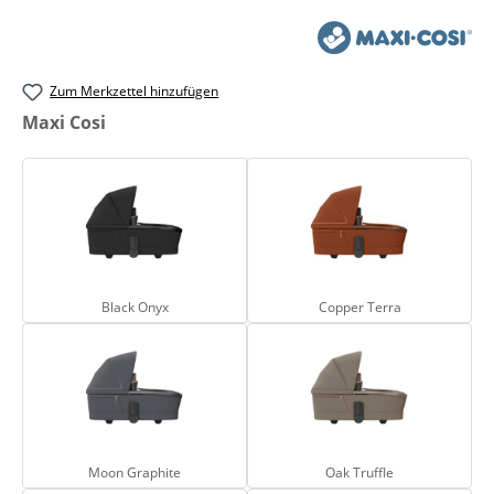
Zum Merkzettel hinzufügen
auswählen
Maxi Cosi
Black Onyx
Copper Terra
Black Onyx
Copper Terra
Moon Graphite
Oak Truffle
Moon Graphite
Oak Truffle