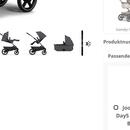
(
Sandy 
Produktn
Passende
Joo
Day5