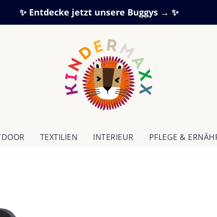
✨ Entdecke jetzt unsere Buggys → ✨
TDOOR
TEXTILIEN
IN­TE­RI­EUR
PFLEGE & ERNÄ