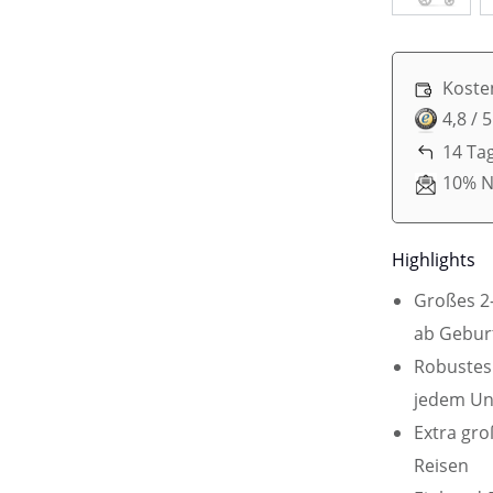
Koste
4,8 / 
14 Ta
10% N
Highlights
Großes 2-
ab Geburt
Robustes 
jedem Un
Extra gro
Reisen