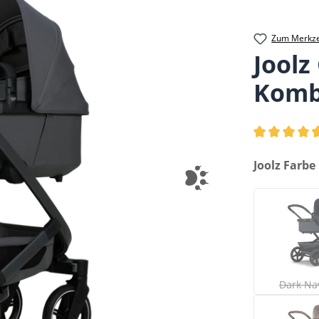
Zum Merkze
Joolz
Komb
Durchschnittl
auswählen
Joolz Farbe
(
Dark Na