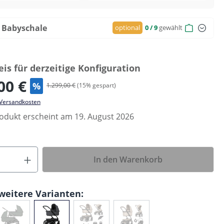
 Babyschale
optional
0
/ 9
gewählt
is für derzeitige Konfiguration
00 €
%
1.299,00 €
(
15
% gespart)
. Versandkosten
odukt erscheint am 19. August 2026
In den Warenkorb
weitere Varianten: