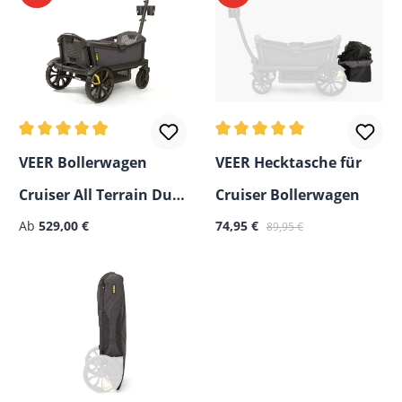
Durchschnittliche Bewertung von 4.95 von 5 Sternen
Durchschnittliche Bewertun
VEER Bollerwagen
VEER Hecktasche für
Cruiser All Terrain Duo,
Cruiser Bollerwagen
Verkaufspreis:
Regulärer Preis:
faltbar
Ab
529,00 €
74,95 €
89,95 €