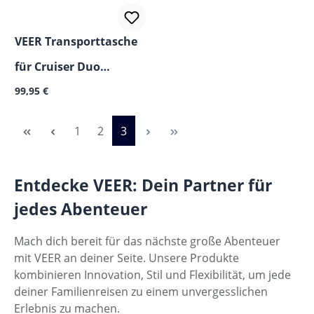
VEER Transporttasche
für Cruiser Duo
Regulärer Preis:
Bollerwagen
99,95 €
Seite
Seite
Seite
1
2
3
Entdecke VEER: Dein Partner für
jedes Abenteuer
Mach dich bereit für das nächste große Abenteuer
mit VEER an deiner Seite. Unsere Produkte
kombinieren Innovation, Stil und Flexibilität, um jede
deiner Familienreisen zu einem unvergesslichen
Erlebnis zu machen.