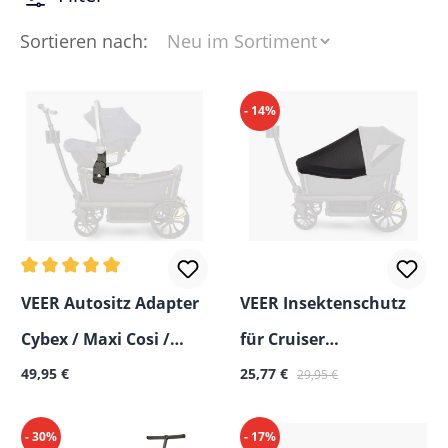
Sortieren nach:
- 14%
Durchschnittliche Bewertung von 5 von 5 Sternen
VEER Autositz Adapter
VEER Insektenschutz
Cybex / Maxi Cosi /
für Cruiser
Regulärer Preis:
Verkaufspreis:
Regulärer Preis:
Nuna für Cruiser
49,95 €
Bollerwagen
25,77 €
29,95 €
Bollerwagen
- 30%
- 17%