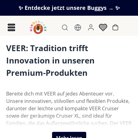
Zum Hauptinhalt springen
✨ Entdecke jetzt unsere Buggys → ✨
Warenkorb
VEER: Tradition trifft
Innovation in unseren
Premium-Produkten
Bereite dich mit VEER auf jedes Abenteuer vor.
Unsere innovativen, stilvollen und flexiblen Produkte,
darunter der leichte und kompakte VEER Cruiser
sowie der geräumige Cruiser XL, sind ideal für
Familien, die das Außergewöhnliche suchen. Der VEER
Switchback passt sich deinen Aktivitäten an, ob in der