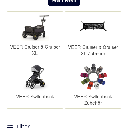
Stadt oder in der Natur. Erlebe uneingeschränkte
Mehr lesen
Mobilität und Komfort, ob beim Spaziergang, Joggen
oder Fahrradfahren.
VEER Cruiser & Cruiser
VEER Cruiser & Cruiser
XL
XL Zubehör
VEER Switchback
VEER Switchback
Zubehör
Filter