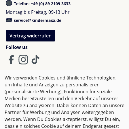
Telefon: +49 (0) 89 2109 3633
Verkehrsregeln kennen und kann eigene
Rennszenarien erfinden.
Montag bis Freitag, 09-13 Uhr
service@kindermaxx.de
Rennspaß und Lernen in einem
Vertrag widerrufen
Das Bauen mit diesem Autobahn-Bausatz macht nicht
Follow us
nur Spaß, sondern trainiert viele wichtige Fähigkeiten:
Kreativität:
jede Strecke ist einzigartig und kann
immer wieder verändert werden.
Wir verwenden Cookies und ähnliche Technologien,
Feinmotorik:
die präzise Platzierung der
um Inhalte und Anzeigen zu personalisieren
Magnetbauteile fördert Geschicklichkeit.
AGB
Impressum
Datenschutz
(personalisierte Werbung), Funktionen für soziale
Räumliches Verständnis:
Kinder lernen, in
Widerrufsrecht
Medien bereitzustellen und den Verkehr auf unserer
Ebenen zu denken und stabile Strukturen
Website zu analysieren. Dabei können Daten an unsere
aufzubauen.
Partner für Werbung und Analysen weitergegeben
Problemlösung:
wenn eine Strecke nicht
Alle Preise inkl. gesetzl. Mehrwertsteuer zzgl.
Versandkosten
werden. Wenn Du Cookies akzeptierst, willigst Du ein,
funktioniert, finden sie kreative Lösungen.
und ggf. Nachnahmegebühren, wenn nicht anders
dass ein solches Cookie auf deinem Endgerät gesetzt