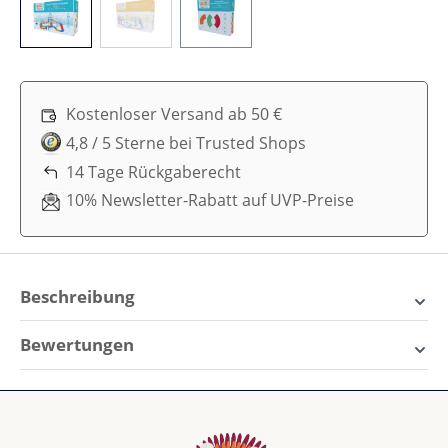
Kostenloser Versand ab 50 €
4,8 / 5 Sterne bei Trusted Shops
14 Tage Rückgaberecht
10% Newsletter-Rabatt auf UVP-Preise
Beschreibung
Cleverclixx Autobahn-Bausatz
Bewertungen
in Knallfarben – 65 Teile
Magnetbausteine: Deine
0 von 0 Bewertungen
eigene Rennstrecke