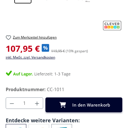
Zum Merkzettel hinzufügen
Verkaufspreis:
107,95 €
%
119,95 €
(10% gespart)
inkl. MwSt. zzgl. Versandkosten
Auf Lager.
Lieferzeit: 1-3 Tage
Produktnummer:
CC-1011
Produkt Anzahl: Gib den gewünschten Wer
In den Warenkorb
Entdecke weitere Varianten: