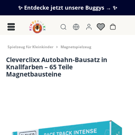
Zum Hauptinhalt springen
✨ Entdecke jetzt unsere Buggys → ✨
Warenkorb
Spielzeug für Kleinkinder
Magnetspielzeug
Cleverclixx Autobahn-Bausatz in
Knallfarben – 65 Teile
Magnetbausteine
Bildergalerie überspringen