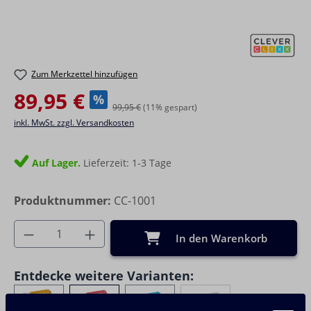
Zum Merkzettel hinzufügen
Verkaufspreis:
89,95 €
%
99,95 €
(11% gespart)
inkl. MwSt. zzgl. Versandkosten
Auf Lager.
Lieferzeit: 1-3 Tage
Produktnummer:
CC-1001
Produkt Anzahl: Gib den gewünschten Wer
In den Warenkorb
Entdecke weitere Varianten: