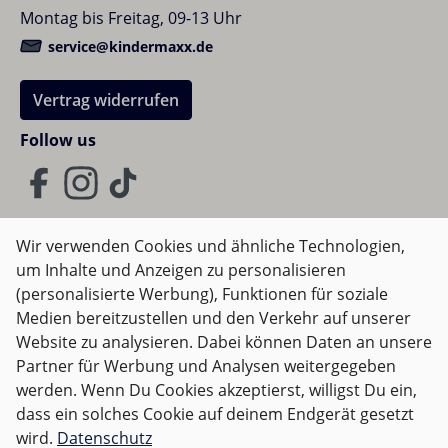
Ergebnissen.
Montag bis Freitag, 09-13 Uhr
service@kindermaxx.de
Pastellfarben: Ruhe, Fokus und Stil
Vertrag widerrufen
Die Pastellpalette wirkt freundlich und dezent. Sie
Follow us
unterstützt konzentriertes Spielen und lässt die Bahn
trotz komplexer Strukturen übersichtlich wirken. So
finden Kinder leichter in den Flow – die Zeit vergeht
wie im Flug, während sie tüfteln, bauen und
ausprobieren.
Wir verwenden Cookies und ähnliche Technologien,
um Inhalte und Anzeigen zu personalisieren
AGB
Impressum
Datenschutz
(personalisierte Werbung), Funktionen für soziale
Was du alles bauen kannst
Widerrufsrecht
Medien bereitzustellen und den Verkehr auf unserer
Website zu analysieren. Dabei können Daten an unsere
Mit 110 Teilen hast du genug Material für echte
Partner für Werbung und Analysen weitergegeben
Highlights. Starte mit einer Basislinie aus Geraden,
Alle Preise inkl. gesetzl. Mehrwertsteuer zzgl.
Versandkosten
werden. Wenn Du Cookies akzeptierst, willigst Du ein,
füge sanfte Kurven hinzu und teste die
und ggf. Nachnahmegebühren, wenn nicht anders
dass ein solches Cookie auf deinem Endgerät gesetzt
Geschwindigkeit der Kugel. Erhöhe danach das
angegeben.
wird.
Datenschutz
Niveau: baue Brücken, Türme und Schrägen.