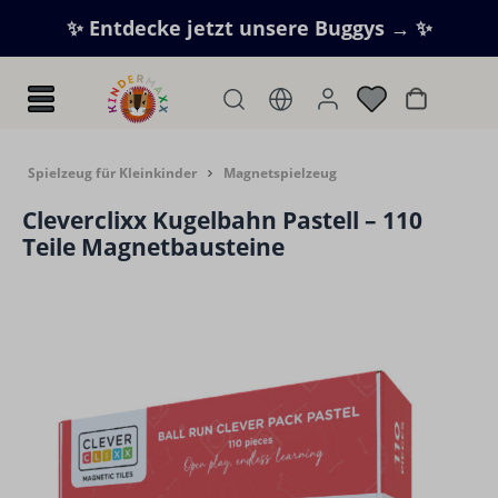
Zum Hauptinhalt springen
✨ Entdecke jetzt unsere Buggys → ✨
Warenkorb
Spielzeug für Kleinkinder
Magnetspielzeug
Cleverclixx Kugelbahn Pastell – 110
Teile Magnetbausteine
Bildergalerie überspringen