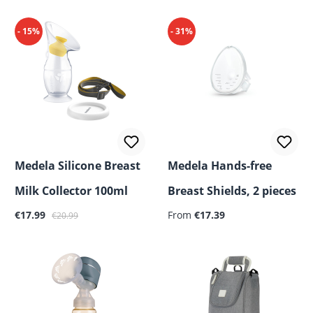
- 15%
- 31%
Medela Silicone Breast
Medela Hands-free
Milk Collector 100ml
Breast Shields, 2 pieces
Sale price:
Regular price:
Regular price:
€17.99
From
€17.39
€20.99