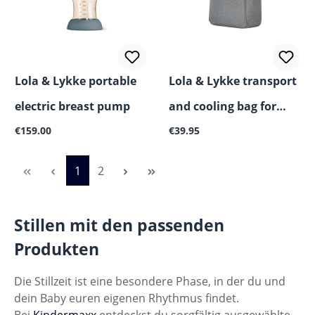
Lola & Lykke portable
Lola & Lykke transport
electric breast pump
and cooling bag for
Regular price:
Regular price:
€159.00
breast pump -
€39.95
Page
Page
1
2
Stillen mit den passenden
Produkten
Die Stillzeit ist eine besondere Phase, in der du und
dein Baby euren eigenen Rhythmus findet.