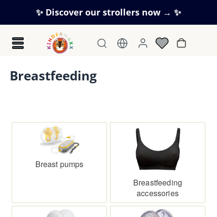
Skip to main content
✨ Discover our strollers now → ✨
Shopping c
Breastfeeding
Breast pumps
Breastfeeding
accessories