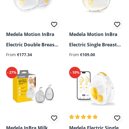
Medela Motion InBra
Medela Motion InBra
Electric Double Breast
Electric Single Breast
Pump
From
€177.34
Pump
From
€109.00
- 27%
- 10%
Average rating of 5 out of 5
Medela InBra Milk
Medela Electric Single