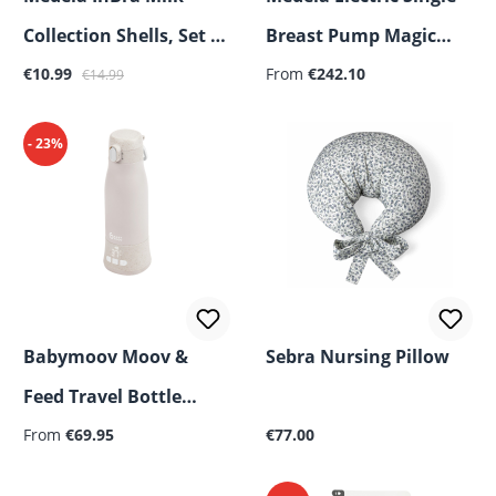
Collection Shells, Set of
Breast Pump Magic
Sale price:
Regular price:
2
€10.99
InBra
From
€242.10
€14.99
- 23%
Babymoov Moov &
Sebra Nursing Pillow
Feed Travel Bottle
Regular price:
Regular price:
Warmer
From
€69.95
€77.00