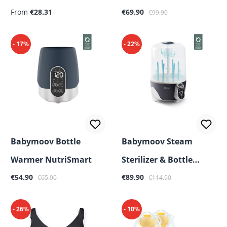
Regular price:
Sale price:
Regular price:
and Nursing Bra
From
€28.31
€69.90
€99.90
- 17%
- 22%
Babymoov Bottle
Babymoov Steam
Warmer NutriSmart
Sterilizer & Bottle
Sale price:
Regular price:
Sale price:
Regular price:
€54.90
Dryer Turbo Pure
€89.90
€65.90
€114.90
- 26%
- 10%