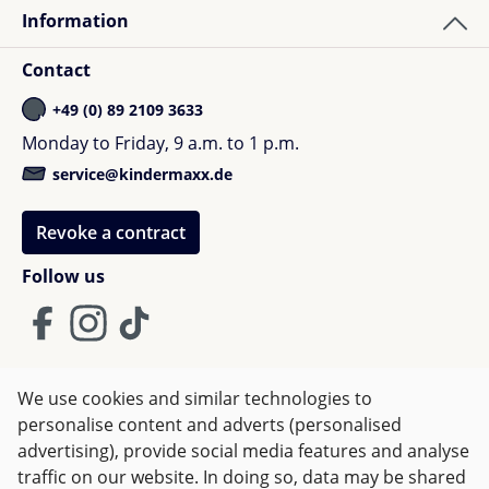
Information
Contact
+49 (0) 89 2109 3633
Monday to Friday, 9 a.m. to 1 p.m.
service@kindermaxx.de
Revoke a contract
Follow us
We use cookies and similar technologies to
Terms and Conditions
Imprint
Privacy
personalise content and adverts (personalised
advertising), provide social media features and analyse
Right of withdrawal
traffic on our website. In doing so, data may be shared