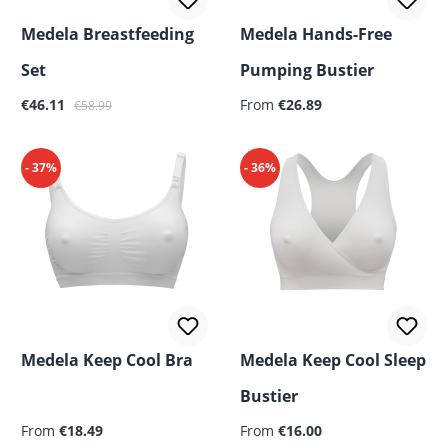
Medela Breastfeeding
Medela Hands-Free
Set
Pumping Bustier
Sale price:
Regular price:
Regular price:
€46.11
From
€26.89
€58.99
- 37%
- 36%
Medela Keep Cool Bra
Medela Keep Cool Sleep
Bustier
Regular price:
Regular price:
From
€18.49
From
€16.00