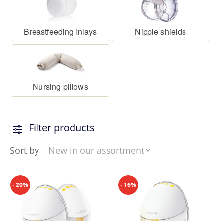
Breastfeeding Inlays
Nipple shields
Nursing pillows
Filter products
Sort by
- 20%
- 16%