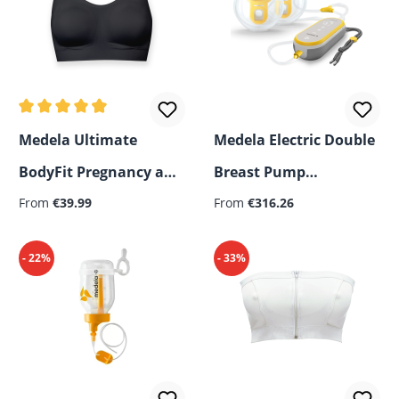
Average rating of 4.67 out of 5 stars
Medela Ultimate
Medela Electric Double
BodyFit Pregnancy and
Breast Pump
Regular price:
Nursing Bra
From
€39.99
Freestyle™ Hands-free
From
€316.26
- 22%
- 33%