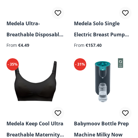
Medela Ultra-
Medela Solo Single
Breathable Disposable
Electric Breast Pump
Regular price:
Nursing Pads
From
€4.49
Hands-free
From
€157.40
- 35%
- 31%
Medela Keep Cool Ultra
Babymoov Bottle Prep
Breathable Maternity
Machine Milky Now