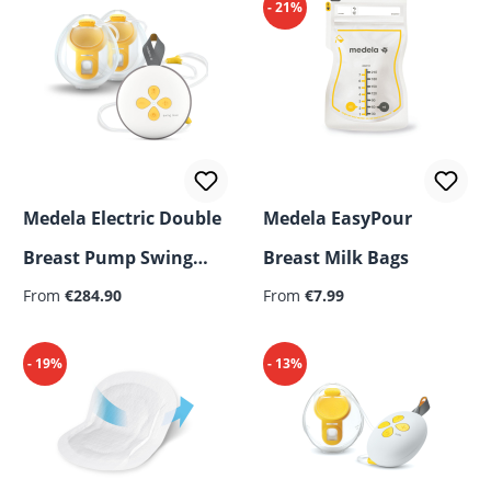
- 21%
Medela Electric Double
Medela EasyPour
Breast Pump Swing
Breast Milk Bags
Regular price:
Maxi™ Hands-free
From
€284.90
From
€7.99
- 19%
- 13%